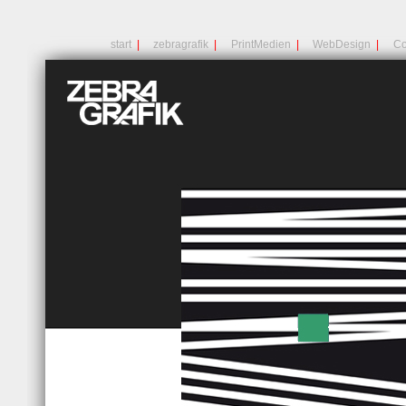
start
|
zebragrafik
|
PrintMedien
|
WebDesign
|
Co