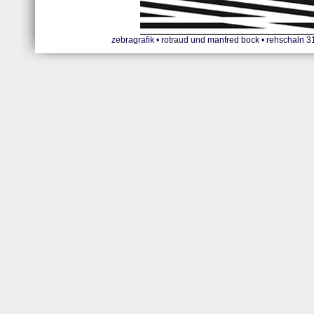
zebragrafik • rotraud und manfred bock • rehschaln 31