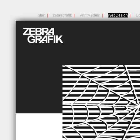
start
|
zebragrafik
|
PrintMedien
|
WebDesign
|
Co